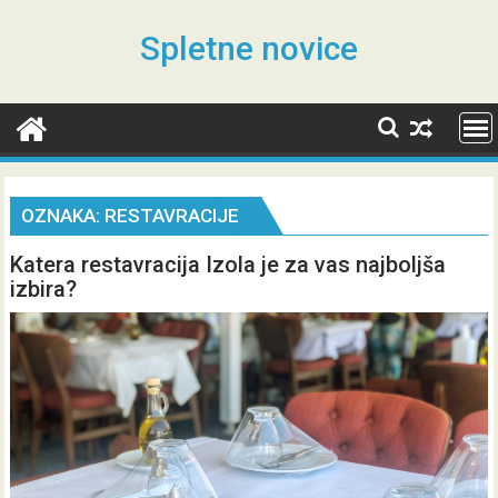
Skip
to
Spletne novice
content
OZNAKA:
RESTAVRACIJE
Katera restavracija Izola je za vas najboljša
izbira?