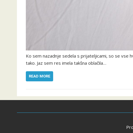
Ko sem nazadnje sedela s prijateljicami, so se vse hval
tako. Jaz sem res imela takšna oblačila…
READ MORE
Pr