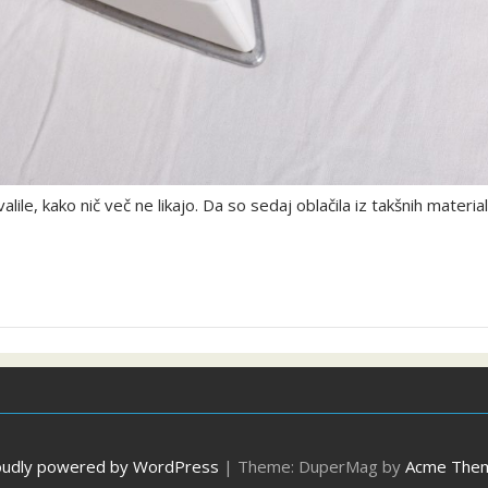
ile, kako nič več ne likajo. Da so sedaj oblačila iz takšnih materialo
oudly powered by WordPress
|
Theme: DuperMag by
Acme The