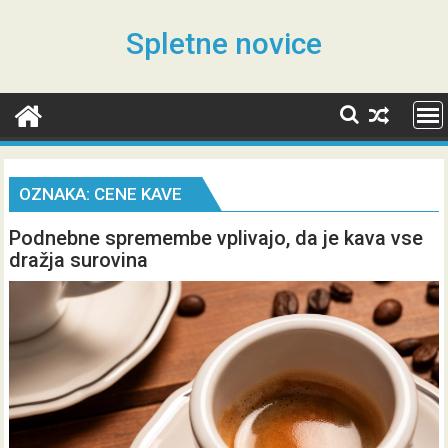
Skip
to
Spletne novice
content
OZNAKA:
CENE KAVE
Podnebne spremembe vplivajo, da je kava vse
dražja surovina