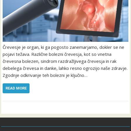
Črevesje je organ, ki ga pogosto zanemarjamo, dokler se ne
pojavi težava. Različne bolezni črevesja, kot so vnetna
črevesna bolezen, sindrom razdražljivega črevesja in rak
debelega črevesa in danke, lahko resno ogrozijo naše zdravje.
Zgodnje odkrivanje teh bolezni je ključno…
READ MORE