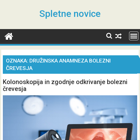
Skip
to
Spletne novice
content
OZNAKA:
DRUŽINSKA ANAMNEZA BOLEZNI
ČREVESJA
Kolonoskopija in zgodnje odkrivanje bolezni
črevesja