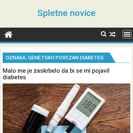
Skip
to
Spletne novice
content
OZNAKA:
GENETSKO POVEZAN DIABETES
Malo me je zaskrbelo da bi se mi pojavil
diabetes