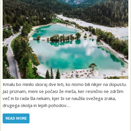
Kmalu bo minilo skoraj dve leti, ko nismo bili nikjer na dopustu.
Jaz priznam, meni se počasi že meša, ker resnično ne zdržim
več in bi rada šla nekam, kjer bi se naužila svežega zraka,
drugega okolja in lepih pohodov.…
READ MORE