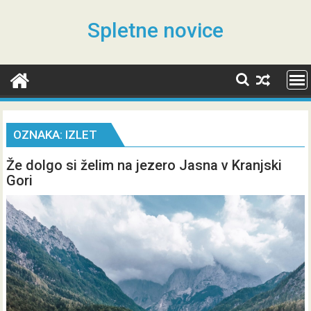
Skip
to
Spletne novice
content
OZNAKA:
IZLET
Že dolgo si želim na jezero Jasna v Kranjski
Gori