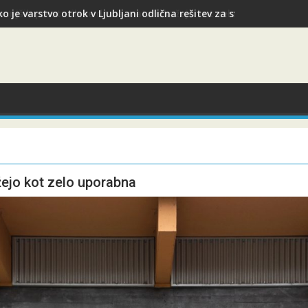
o je varstvo otrok v Ljubljani odlična rešitev za starše med služ
žejo kot zelo uporabna