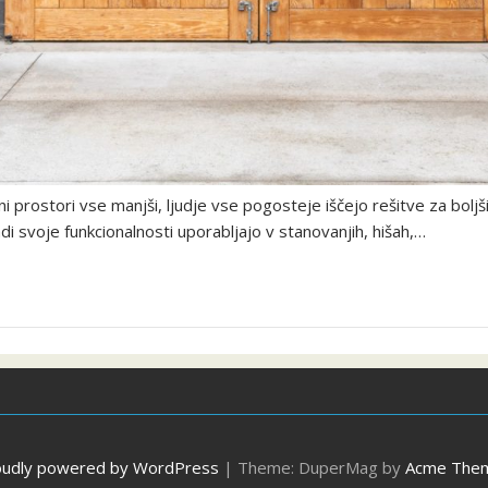
prostori vse manjši, ljudje vse pogosteje iščejo rešitve za boljši 
di svoje funkcionalnosti uporabljajo v stanovanjih, hišah,…
oudly powered by WordPress
|
Theme: DuperMag by
Acme The