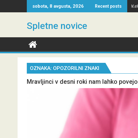
Skip
Kak
sobota, 8 avgusta, 2026
Recent posts
to
content
Spletne novice
OZNAKA:
OPOZORILNI ZNAKI
Mravljinci v desni roki nam lahko povejo