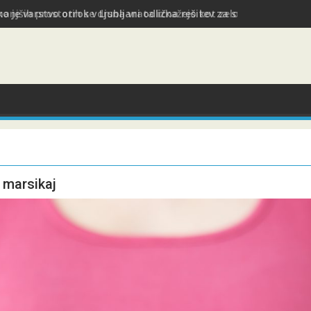
o je varstvo otrok v Ljubljani odlična rešitev za starše med služ
 marsikaj