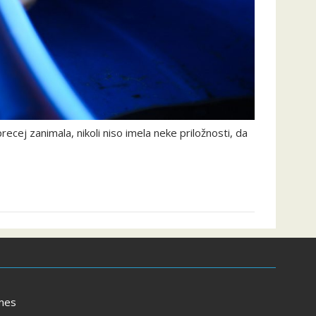
recej zanimala, nikoli niso imela neke priložnosti, da
mes