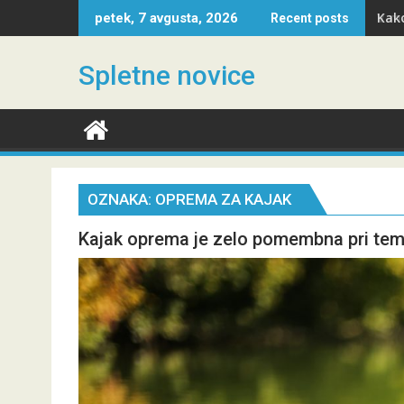
Skip
Kako
petek, 7 avgusta, 2026
Recent posts
to
content
Spletne novice
OZNAKA:
OPREMA ZA KAJAK
Kajak oprema je zelo pomembna pri tem