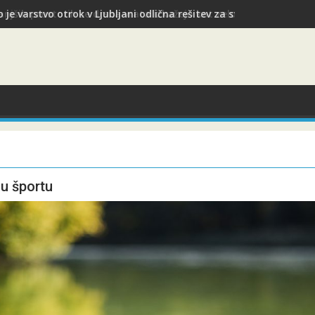
 je varstvo otrok v Ljubljani odlična rešitev za starše med služb
u športu