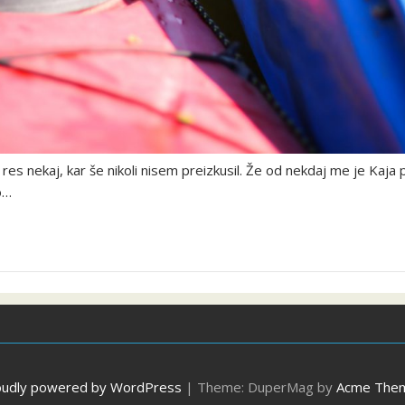
res nekaj, kar še nikoli nisem preizkusil. Že od nekdaj me je Kaja p
o…
oudly powered by WordPress
|
Theme: DuperMag by
Acme The