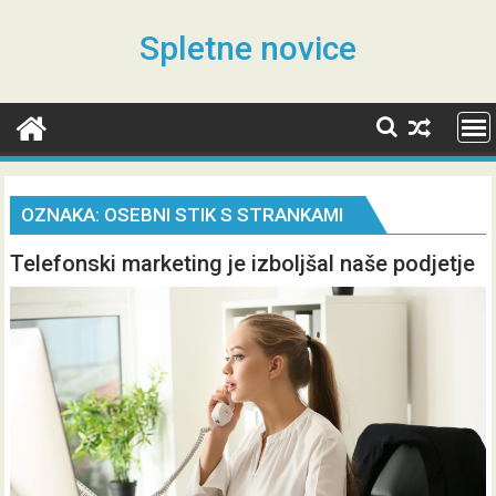
Skip
to
Spletne novice
content
OZNAKA:
OSEBNI STIK S STRANKAMI
Telefonski marketing je izboljšal naše podjetje