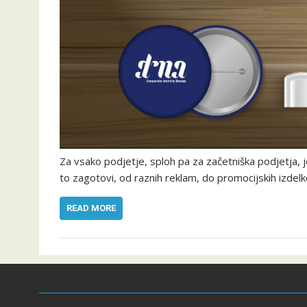
Za vsako podjetje, sploh pa za začetniška podjetja, 
to zagotovi, od raznih reklam, do promocijskih izdel
READ MORE