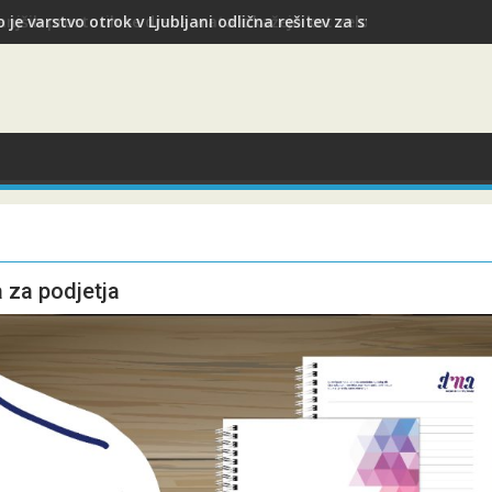
 je varstvo otrok v Ljubljani odlična rešitev za starše med služb
 za podjetja