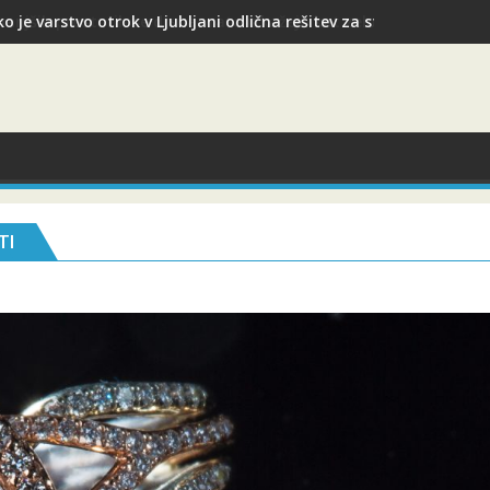
o je varstvo otrok v Ljubljani odlična rešitev za starše med služ
TI