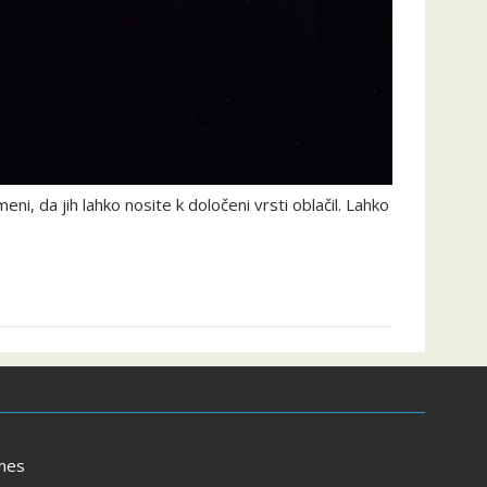
i, da jih lahko nosite k določeni vrsti oblačil. Lahko
mes