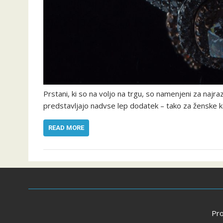
Prstani, ki so na voljo na trgu, so namenjeni za najra
predstavljajo nadvse lep dodatek – tako za ženske 
READ MORE
Pr