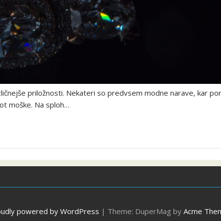
zličnejše priložnosti. Nekateri so predvsem modne narave, kar pomen
kot moške. Na sploh…
oudly powered by WordPress
|
Theme: DuperMag by
Acme The