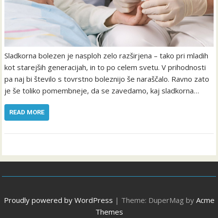
Sladkorna bolezen je nasploh zelo razširjena – tako pri mladih
kot starejših generacijah, in to po celem svetu. V prihodnosti
pa naj bi število s tovrstno boleznijo še naraščalo. Ravno zato
je še toliko pomembneje, da se zavedamo, kaj sladkorna…
READ MORE
Proudly powered by WordPress
|
Theme: DuperMag by
Acme
Themes