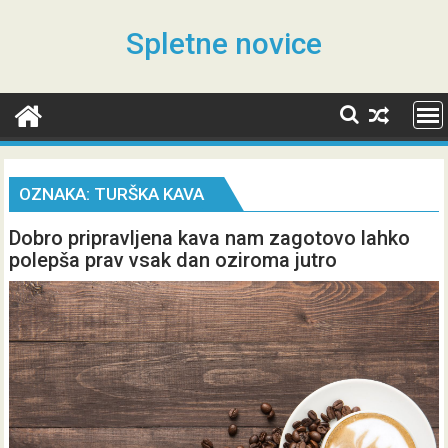
Skip
to
Spletne novice
content
OZNAKA:
TURŠKA KAVA
Dobro pripravljena kava nam zagotovo lahko
polepša prav vsak dan oziroma jutro