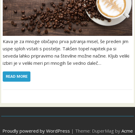
Kava je za mnoge običajno prva jutranja misel, še preden jim
uspe sploh vstati s postelje. Takšen topel napitek pa si
seveda lahko pripravimo na številne možne načine. Kljub veliki
izbiri je v veliki meri pri mnogih še vedno daleč…
READ MORE
Proudly powered by WordPress
|
Theme: DuperMag by
Acme