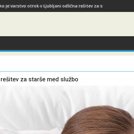
ko je varstvo otrok v Ljubljani odlična rešitev za starše med slu
a rešitev za starše med službo