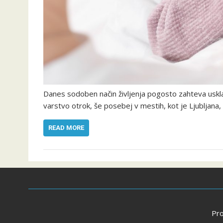
Danes sodoben način življenja pogosto zahteva usklaj
varstvo otrok, še posebej v mestih, kot je Ljubljana,
READ MORE
Pr