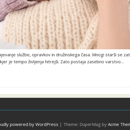
evanje službe, opravkov in družinskega časa. Mnogi starši se zato
 kjer je tempo življenja hitrejši. Zato postaja zasebno varstvo…
oudly powered by WordPress
|
Theme: DuperMag by
Acme The