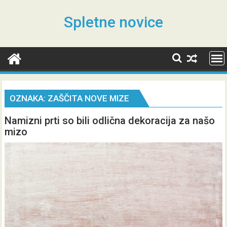
Skip
to
Spletne novice
content
OZNAKA:
ZAŠČITA NOVE MIZE
Namizni prti so bili odlična dekoracija za našo
mizo