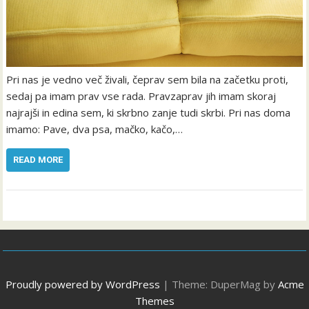
Pri nas je vedno več živali, čeprav sem bila na začetku proti,
sedaj pa imam prav vse rada. Pravzaprav jih imam skoraj
najrajši in edina sem, ki skrbno zanje tudi skrbi. Pri nas doma
imamo: Pave, dva psa, mačko, kačo,…
READ MORE
Proudly powered by WordPress
|
Theme: DuperMag by
Acme
Themes