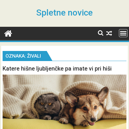
Skip
to
Spletne novice
content
OZNAKA:
ŽIVALI
Katere hišne ljubljenčke pa imate vi pri hiši