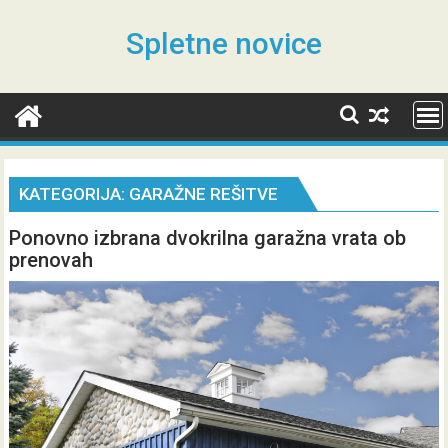
Skip
to
Spletne novice
content
KATEGORIJA:
GARAŽNE REŠITVE
Ponovno izbrana dvokrilna garažna vrata ob
prenovah