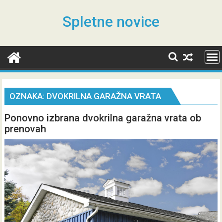
Skip
to
Spletne novice
content
OZNAKA:
DVOKRILNA GARAŽNA VRATA
Ponovno izbrana dvokrilna garažna vrata ob
prenovah