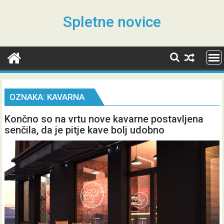
Skip
to
Spletne novice
content
OZNAKA:
KAVARNA
Končno so na vrtu nove kavarne postavljena
senčila, da je pitje kave bolj udobno