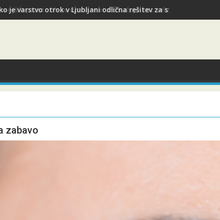
ko je varstvo otrok v Ljubljani odlična rešitev za starše med slu
za zabavo