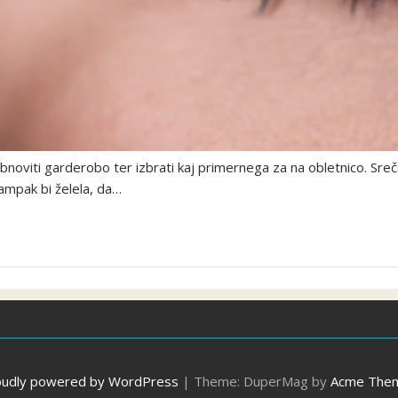
i obnoviti garderobo ter izbrati kaj primernega za na obletnico. S
 ampak bi želela, da…
oudly powered by WordPress
|
Theme: DuperMag by
Acme The