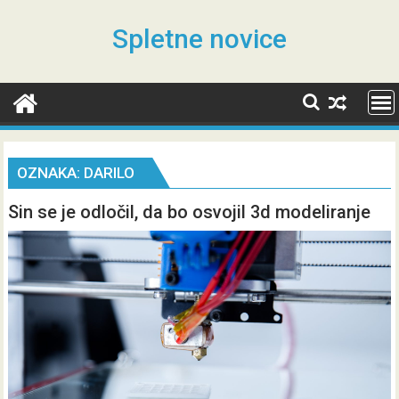
Skip
to
Spletne novice
content
OZNAKA:
DARILO
Sin se je odločil, da bo osvojil 3d modeliranje