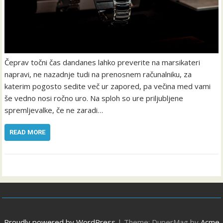
Čeprav točni čas dandanes lahko preverite na marsikateri
napravi, ne nazadnje tudi na prenosnem računalniku, za
katerim pogosto sedite več ur zapored, pa večina med vami
še vedno nosi ročno uro. Na sploh so ure priljubljene
spremljevalke, če ne zaradi…
READ MORE
Proudly powered by WordPress
|
Theme: DuperMag by
Acme