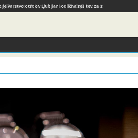
 je varstvo otrok v Ljubljani odlična rešitev za starše med služb