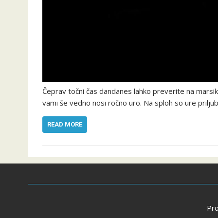
Čeprav točni čas dandanes lahko preverite na marsik
vami še vedno nosi ročno uro. Na sploh so ure prilju
READ MORE
Pr