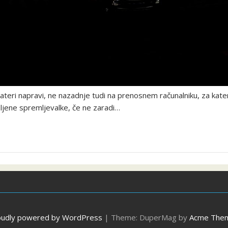
ateri napravi, ne nazadnje tudi na prenosnem računalniku, za ka
bljene spremljevalke, če ne zaradi…
oudly powered by WordPress
|
Theme: DuperMag by
Acme The