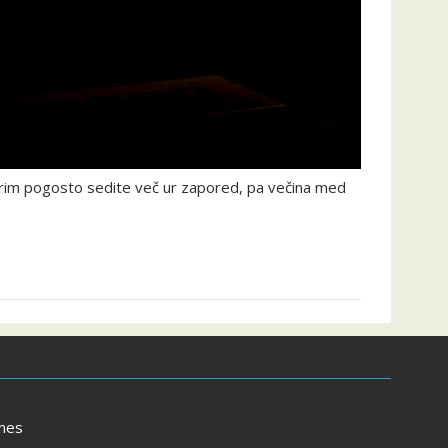
terim pogosto sedite več ur zapored, pa večina med
mes