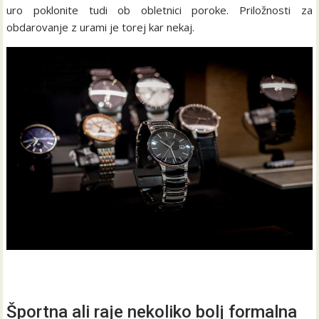
uro poklonite tudi ob obletnici poroke. Priložnosti za
obdarovanje z urami je torej kar nekaj.
Športna ali raje nekoliko bolj formalna