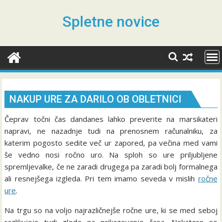
Skip
to
Spletne novice
content
NAKUP URE ZA DARILO OB OBLETNICI
Čeprav točni čas dandanes lahko preverite na marsikateri
napravi, ne nazadnje tudi na prenosnem računalniku, za
katerim pogosto sedite več ur zapored, pa večina med vami
še vedno nosi ročno uro. Na sploh so ure priljubljene
spremljevalke, če ne zaradi drugega pa zaradi bolj formalnega
ali resnejšega izgleda. Pri tem imamo seveda v mislih
ročne
ure
.
Na trgu so na voljo najrazličnejše ročne ure, ki se med seboj