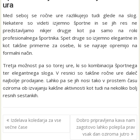
ura
Med seboj se ročne ure razlikujejo tudi glede na slog.
Nekatere so videti izjemno športne in se jih res ne
predstavljamo nikjer drugje kot pa samo na roki
profesionalnega športnika. Spet druge so izjemno elegantne in
kot takšne primerne za osebe, ki se najraje opremijo na
formalni način.
Tretja možnost pa so torej ure, ki so kombinacija športnega
ter elegantnega sloga. V resnici so takšne ročne ure daleč
najbolje prodajane. Lahko pa se jih nosi tako v prostem času
oziroma ob izvajanju kakšne aktivnosti kot tudi na nekoliko bolj
resnih sestankih.
Navigacija
Izdelava koledarja za vse
Dobro pripravljena kava nam
prispevka
večne čase
zagotovo lahko polepša prav
vsak dan oziroma jutro