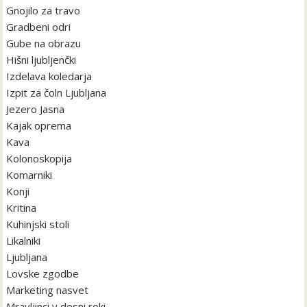
Gnojilo za travo
Gradbeni odri
Gube na obrazu
Hišni ljubljenčki
Izdelava koledarja
Izpit za čoln Ljubljana
Jezero Jasna
Kajak oprema
Kava
Kolonoskopija
Komarniki
Konji
Kritina
Kuhinjski stoli
Likalniki
Ljubljana
Lovske zgodbe
Marketing nasvet
Mravljinci v desni roki