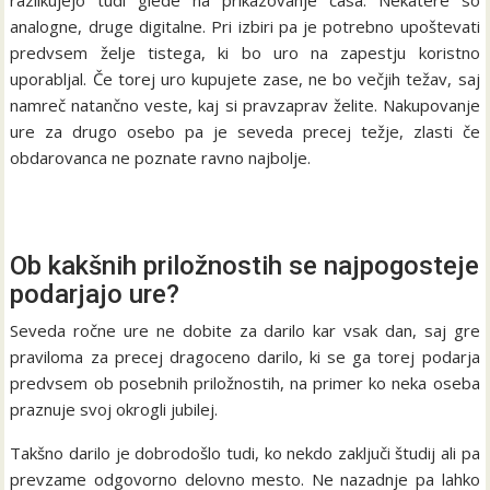
razlikujejo tudi glede na prikazovanje časa. Nekatere so
analogne, druge digitalne. Pri izbiri pa je potrebno upoštevati
predvsem želje tistega, ki bo uro na zapestju koristno
uporabljal. Če torej uro kupujete zase, ne bo večjih težav, saj
namreč natančno veste, kaj si pravzaprav želite. Nakupovanje
ure za drugo osebo pa je seveda precej težje, zlasti če
obdarovanca ne poznate ravno najbolje.
Ob kakšnih priložnostih se najpogosteje
podarjajo ure?
Seveda ročne ure ne dobite za darilo kar vsak dan, saj gre
praviloma za precej dragoceno darilo, ki se ga torej podarja
predvsem ob posebnih priložnostih, na primer ko neka oseba
praznuje svoj okrogli jubilej.
Takšno darilo je dobrodošlo tudi, ko nekdo zaključi študij ali pa
prevzame odgovorno delovno mesto. Ne nazadnje pa lahko