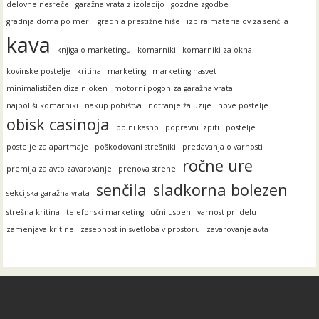
delovne nesreče
garažna vrata z izolacijo
gozdne zgodbe
gradnja doma po meri
gradnja prestižne hiše
izbira materialov za senčila
kava
knjiga o marketingu
komarniki
komarniki za okna
kovinske postelje
kritina
marketing
marketing nasvet
minimalističen dizajn oken
motorni pogon za garažna vrata
najboljši komarniki
nakup pohištva
notranje žaluzije
nove postelje
obisk casinoja
polni kasno
popravni izpiti
postelje
postelje za apartmaje
poškodovani strešniki
predavanja o varnosti
ročne ure
premija za avto zavarovanje
prenova strehe
senčila
sladkorna bolezen
sekcijska garažna vrata
strešna kritina
telefonski marketing
učni uspeh
varnost pri delu
zamenjava kritine
zasebnost in svetloba v prostoru
zavarovanje avta