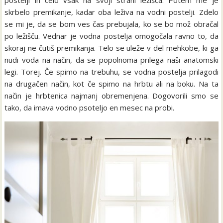
postelji in celo vsak na svoji strani ležišča. Potem me je
skrbelo premikanje, kadar oba leživa na vodni postelji. Zdelo
se mi je, da se bom ves čas prebujala, ko se bo mož obračal
po ležišču. Vednar je vodna postelja omogočala ravno to, da
skoraj ne čutiš premikanja. Telo se uleže v del mehkobe, ki ga
nudi voda na način, da se popolnoma prilega naši anatomski
legi. Torej. Če spimo na trebuhu, se vodna postelja prilagodi
na drugačen način, kot če spimo na hrbtu ali na boku. Na ta
način je hrbtenica najmanj obremenjena. Dogovorili smo se
tako, da imava vodno psoteljo en mesec na probi.