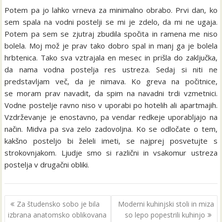
Potem pa jo lahko vrneva za minimalno obrabo. Prvi dan, ko
sem spala na vodni postelji se mi je zdelo, da mi ne ugaja.
Potem pa sem se zjutraj zbudila spočita in ramena me niso
bolela. Moj mož je prav tako dobro spal in manj ga je bolela
hrbtenica. Tako sva vztrajala en mesec in prišla do zaključka,
da nama vodna postelja res ustreza. Sedaj si niti ne
predstavljam več, da je nimava. Ko greva na počitnice,
se moram prav navadit, da spim na navadni trdi vzmetnici.
Vodne postelje ravno niso v uporabi po hotelih ali apartmajih.
Vzdrževanje je enostavno, pa vendar redkeje uporabljajo na
način. Midva pa sva zelo zadovoljna. Ko se odločate o tem,
kakšno posteljo bi želeli imeti, se najprej posvetujte s
strokovnjakom. Ljudje smo si različni in vsakomur ustreza
postelja v drugačni obliki.
Navigacija
Za študensko sobo je bila
Moderni kuhinjski stoli in miza
prispevka
izbrana anatomsko oblikovana
so lepo popestrili kuhinjo