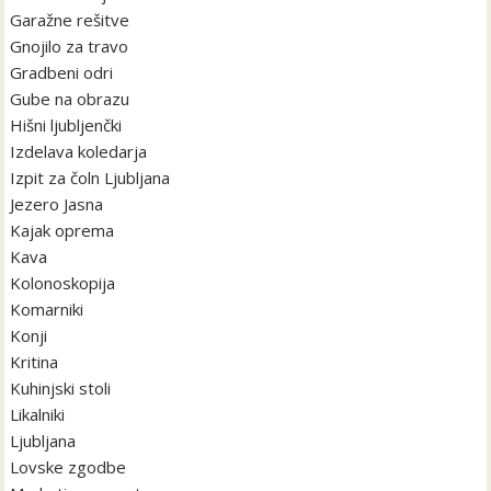
Garažne rešitve
Gnojilo za travo
Gradbeni odri
Gube na obrazu
Hišni ljubljenčki
Izdelava koledarja
Izpit za čoln Ljubljana
Jezero Jasna
Kajak oprema
Kava
Kolonoskopija
Komarniki
Konji
Kritina
Kuhinjski stoli
Likalniki
Ljubljana
Lovske zgodbe