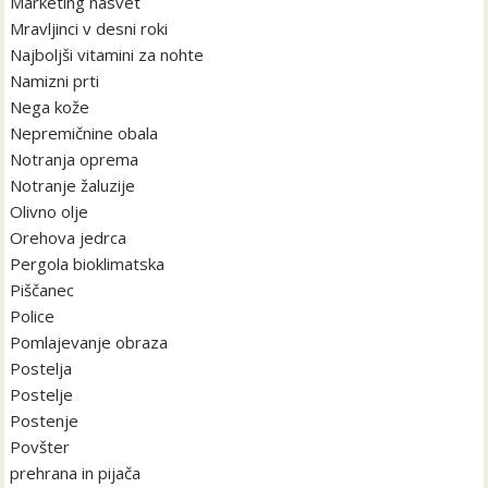
Marketing nasvet
Mravljinci v desni roki
Najboljši vitamini za nohte
Namizni prti
Nega kože
Nepremičnine obala
Notranja oprema
Notranje žaluzije
Olivno olje
Orehova jedrca
Pergola bioklimatska
Piščanec
Police
Pomlajevanje obraza
Postelja
Postelje
Postenje
Povšter
prehrana in pijača