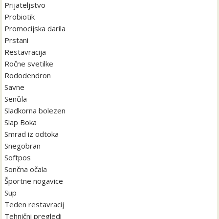
Prijateljstvo
Probiotik
Promocijska darila
Prstani
Restavracija
Ročne svetilke
Rododendron
Savne
Senčila
Sladkorna bolezen
Slap Boka
Smrad iz odtoka
Snegobran
Softpos
Sončna očala
Športne nogavice
Sup
Teden restavracij
Tehnični pregledi