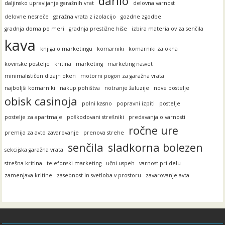
darilo
daljinsko upravljanje garažnih vrat
delovna varnost
delovne nesreče
garažna vrata z izolacijo
gozdne zgodbe
gradnja doma po meri
gradnja prestižne hiše
izbira materialov za senčila
kava
knjiga o marketingu
komarniki
komarniki za okna
kovinske postelje
kritina
marketing
marketing nasvet
minimalističen dizajn oken
motorni pogon za garažna vrata
najboljši komarniki
nakup pohištva
notranje žaluzije
nove postelje
obisk casinoja
polni kasno
popravni izpiti
postelje
postelje za apartmaje
poškodovani strešniki
predavanja o varnosti
ročne ure
premija za avto zavarovanje
prenova strehe
senčila
sladkorna bolezen
sekcijska garažna vrata
strešna kritina
telefonski marketing
učni uspeh
varnost pri delu
zamenjava kritine
zasebnost in svetloba v prostoru
zavarovanje avta