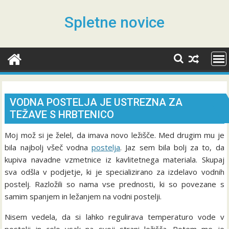
Skip
to
Spletne novice
content
VODNA POSTELJA JE USTREZNA ZA
TEŽAVE S HRBTENICO
Moj mož si je želel, da imava novo ležišče. Med drugim mu je
bila najbolj všeč vodna
postelja
. Jaz sem bila bolj za to, da
kupiva navadne vzmetnice iz kavlitetnega materiala. Skupaj
sva odšla v podjetje, ki je specializirano za izdelavo vodnih
postelj. Razložili so nama vse prednosti, ki so povezane s
samim spanjem in ležanjem na vodni postelji.
Nisem vedela, da si lahko regulirava temperaturo vode v