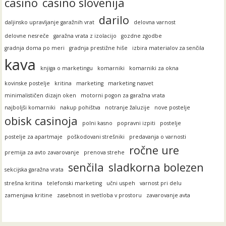
casino
casino slovenija
darilo
daljinsko upravljanje garažnih vrat
delovna varnost
delovne nesreče
garažna vrata z izolacijo
gozdne zgodbe
gradnja doma po meri
gradnja prestižne hiše
izbira materialov za senčila
kava
knjiga o marketingu
komarniki
komarniki za okna
kovinske postelje
kritina
marketing
marketing nasvet
minimalističen dizajn oken
motorni pogon za garažna vrata
najboljši komarniki
nakup pohištva
notranje žaluzije
nove postelje
obisk casinoja
polni kasno
popravni izpiti
postelje
postelje za apartmaje
poškodovani strešniki
predavanja o varnosti
ročne ure
premija za avto zavarovanje
prenova strehe
senčila
sladkorna bolezen
sekcijska garažna vrata
strešna kritina
telefonski marketing
učni uspeh
varnost pri delu
zamenjava kritine
zasebnost in svetloba v prostoru
zavarovanje avta