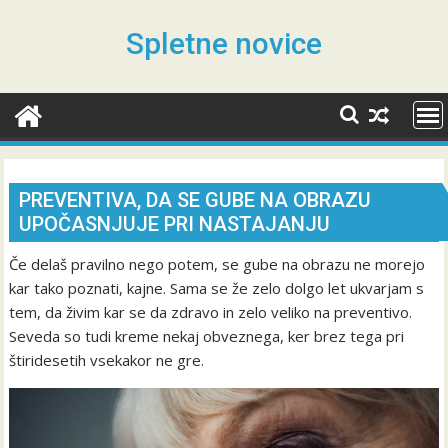
Skip
to
Spletne novice
content
PREVENTIVA, DA SE GUBE NA OBRAZU
UPOČASNJUJE PRI NASTAJANJU
Če delaš pravilno nego potem, se gube na obrazu ne morejo
kar tako poznati, kajne. Sama se že zelo dolgo let ukvarjam s
tem, da živim kar se da zdravo in zelo veliko na preventivo.
Seveda so tudi kreme nekaj obveznega, ker brez tega pri
štiridesetih vsekakor ne gre.