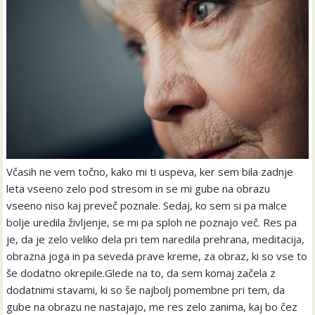
Včasih ne vem točno, kako mi ti uspeva, ker sem bila zadnje
leta vseeno zelo pod stresom in se mi gube na obrazu
vseeno niso kaj preveč poznale. Sedaj, ko sem si pa malce
bolje uredila življenje, se mi pa sploh ne poznajo več. Res pa
je, da je zelo veliko dela pri tem naredila prehrana, meditacija,
obrazna joga in pa seveda prave kreme, za obraz, ki so vse to
še dodatno okrepile.Glede na to, da sem komaj začela z
dodatnimi stavami, ki so še najbolj pomembne pri tem, da
gube na obrazu ne nastajajo, me res zelo zanima, kaj bo čez