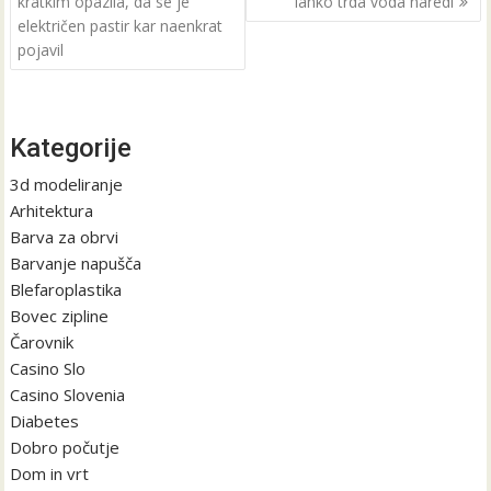
kratkim opazila, da se je
lahko trda voda naredi
električen pastir kar naenkrat
pojavil
Kategorije
3d modeliranje
Arhitektura
Barva za obrvi
Barvanje napušča
Blefaroplastika
Bovec zipline
Čarovnik
Casino Slo
Casino Slovenia
Diabetes
Dobro počutje
Dom in vrt