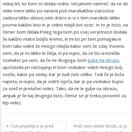
nekaj let, ko bom to delala redno. Verjamem namreč, da se do
neke mere lahko po naravni poti marsikakšna starostna
zadeva lahko obnovi zelo dobro in si s tem marsikdo lahko
povrne kakšno leto in je videti mlajši kot sicer. In to je tisto, na
čemer bom delala.Poleg tega bom po vsej verjetnosti dodala
še kakšno malce boljšo kremo, ki mi bo pri tem pomagala in
bom tako videti že mnogo mlajša kakor sem že zdaj. Vseeno
vem, da je to lahko le želja, ni pa nujno, da se bo uresničila.
Vsekakor pa vem, da če ne drugega, bom
gube na obrazu
upočasnila pri nastajanju in bom vsekakor videti mnogo bolj
sveže, kakor pa sedaj. Kar je tudi zelo veliko. Tudi če je koža
napeta, ni nujno, da je videti sijoča, kar je pa vsekakor bujno
za svež in privlačen videz. Tako, da ne le gube na obrazu,
ampak je še kaj drugega tisto, čemur se je treba posvetiti za
lep videz.
Navigacija
Tudi prijateljica je pred
Prvič sem videla škodo, ki jo
prispevka