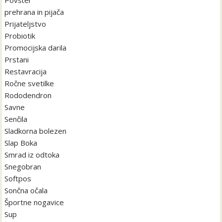
Povšter
prehrana in pijača
Prijateljstvo
Probiotik
Promocijska darila
Prstani
Restavracija
Ročne svetilke
Rododendron
Savne
Senčila
Sladkorna bolezen
Slap Boka
Smrad iz odtoka
Snegobran
Softpos
Sončna očala
Športne nogavice
Sup