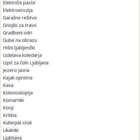
Električni pastir
Elektroerozija
Garažne rešitve
Gnojilo za travo
Gradbeni odri
Gube na obrazu
Hišni ljubljenčki
Izdelava koledarja
Izpit za čoln Ljubljana
Jezero Jasna
Kajak oprema
Kava
Kolonoskopija
Komarniki
Konji
Kritina
Kuhinjski stoli
Likalniki
Ljubljana