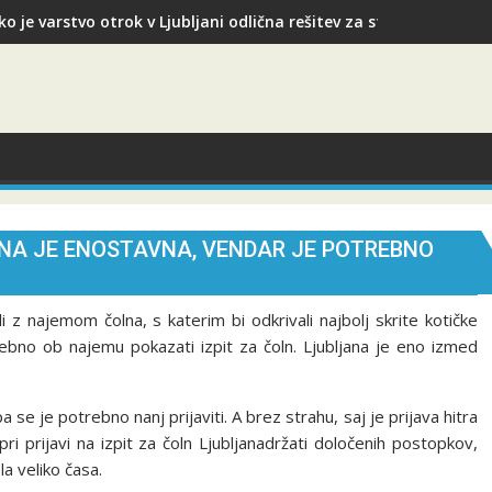
ko je varstvo otrok v Ljubljani odlična rešitev za starše med slu
ANA JE ENOSTAVNA, VENDAR JE POTREBNO
li z najemom čolna, s katerim bi odkrivali najbolj skrite kotičke
rebno ob najemu pokazati izpit za čoln. Ljubljana je eno izmed
a se je potrebno nanj prijaviti. A brez strahu, saj je prijava hitra
i prijavi na izpit za čoln Ljubljanadržati določenih postopkov,
a veliko časa.