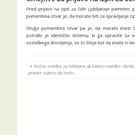
Pred prijavo na izpit za čoln Ljubljanaje pametno p
pomembna stvar je, da morate biti za opravljanje izpit
Druga pomembna stvar pa je, da morate imeti opr
potrdilo je identično tistemu, ki ga opravite za 
vozniškega dovoljenja, se to šteje kot da imate ti dv
Navigacija
Ročne svetilke za telebane ali katero svetilko izbrati
prispevka
pravite »samo da sveti«