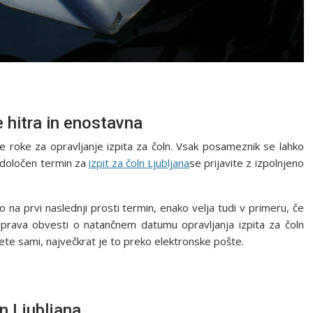
e hitra in enostavna
e roke za opravljanje izpita za čoln. Vsak posameznik se lahko
Na določen termin za
izpit za čoln Ljubljana
se prijavite z izpolnjeno
 na prvi naslednji prosti termin, enako velja tudi v primeru, če
Uprava obvesti o natančnem datumu opravljanja izpita za čoln
rete sami, največkrat je to preko elektronske pošte.
ln Ljubljana