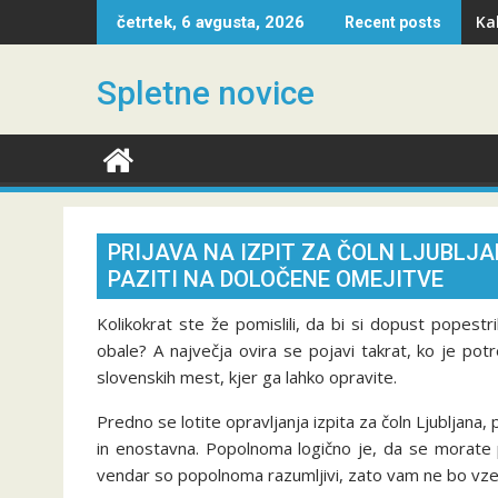
Skip
Ka
četrtek, 6 avgusta, 2026
Recent posts
to
content
Spletne novice
PRIJAVA NA IZPIT ZA ČOLN LJUBLJ
PAZITI NA DOLOČENE OMEJITVE
Kolikokrat ste že pomislili, da bi si dopust popestri
obale? A največja ovira se pojavi takrat, ko je pot
slovenskih mest, kjer ga lahko opravite.
Predno se lotite opravljanja izpita za čoln Ljubljana, p
in enostavna. Popolnoma logično je, da se morate pr
vendar so popolnoma razumljivi, zato vam ne bo vzel