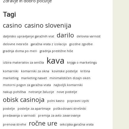
Zdravje in dobro počutje
Tagi
casino
casino slovenija
darilo
daljinsko upravljanje garažnih vrat
delovna varnost
delovne nesreče
garažna vrata z izolacijo
gozdne zgodbe
gradnja doma po meri
gradnja prestižne hiše
kava
izbira materialov za senčila
knjiga o marketingu
komarniki
komarniki za okna
kovinske postelje
kritina
marketing
marketing nasvet
minimalističen dizajn oken
motorni pogon za garažna vrata
najboljši komarniki
nakup pohištva
notranje žaluzije
nove postelje
obisk casinoja
polni kasno
popravni izpiti
postelje
postelje za apartmaje
poškodovani strešniki
predavanja o varnosti
premija za avto zavarovanje
ročne ure
prenova strehe
sekcijska garažna vrata