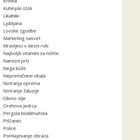
Kritina
Kuhinjski stoli
Likalniki
Ljubljana
Lovske zgodbe
Marketing nasvet
Mravljinci v desni roki
Najboljši vitamini za nohte
Namizni prti
Nega kože
Nepremičnine obala
Notranja oprema
Notranje žaluzije
Olivno olje
Orehova jedrca
Pergola bioklimatska
Piščanec
Police
Pomlajevanje obraza