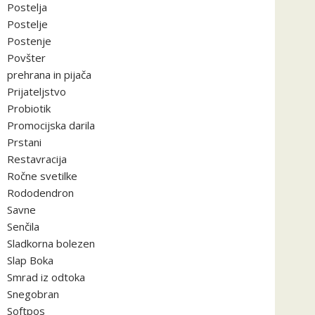
Postelja
Postelje
Postenje
Povšter
prehrana in pijača
Prijateljstvo
Probiotik
Promocijska darila
Prstani
Restavracija
Ročne svetilke
Rododendron
Savne
Senčila
Sladkorna bolezen
Slap Boka
Smrad iz odtoka
Snegobran
Softpos