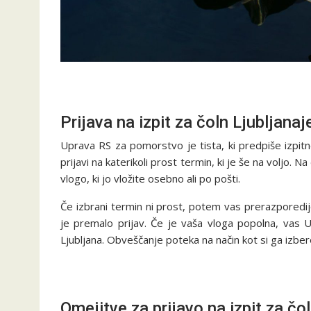
Prijava na izpit za čoln Ljubljanaj
Uprava RS za pomorstvo je tista, ki predpiše izpitn
prijavi na katerikoli prost termin, ki je še na voljo. 
vlogo, ki jo vložite osebno ali po pošti.
Če izbrani termin ni prost, potem vas prerazporedijo
je premalo prijav. Če je vaša vloga popolna, vas 
Ljubljana. Obveščanje poteka na način kot si ga izbe
Omejitve za prijavo na izpit za čo