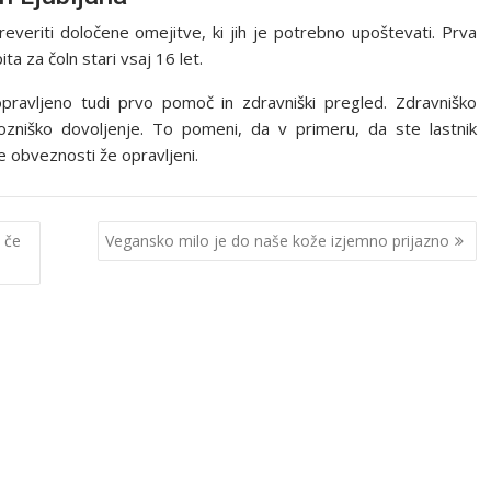
reveriti določene omejitve, ki jih je potrebno upoštevati. Prva
a za čoln stari vsaj 16 let.
avljeno tudi prvo pomoč in zdravniški pregled. Zdravniško
vozniško dovoljenje. To pomeni, da v primeru, da ste lastnik
e obveznosti že opravljeni.
, če
Vegansko milo je do naše kože izjemno prijazno