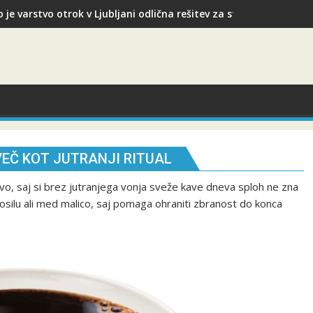
 je varstvo otrok v Ljubljani odlična rešitev za starše med služb
EČ KOT JUTRANJI RITUAL
vo, saj si brez jutranjega vonja sveže kave dneva sploh ne zna
osilu ali med malico, saj pomaga ohraniti zbranost do konca