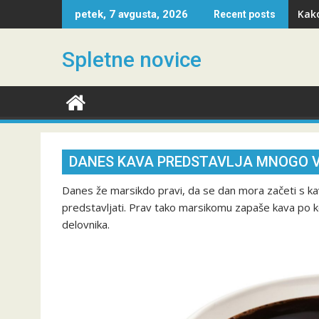
Skip
Kako
petek, 7 avgusta, 2026
Recent posts
to
content
Spletne novice
DANES KAVA PREDSTAVLJA MNOGO V
Danes že marsikdo pravi, da se dan mora začeti s ka
predstavljati. Prav tako marsikomu zapaše kava po k
delovnika.