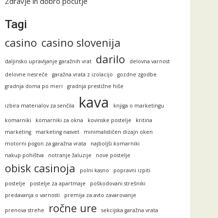
Zdravje in dobro počutje
Tagi
casino
casino slovenija
darilo
daljinsko upravljanje garažnih vrat
delovna varnost
delovne nesreče
garažna vrata z izolacijo
gozdne zgodbe
gradnja doma po meri
gradnja prestižne hiše
kava
izbira materialov za senčila
knjiga o marketingu
komarniki
komarniki za okna
kovinske postelje
kritina
marketing
marketing nasvet
minimalističen dizajn oken
motorni pogon za garažna vrata
najboljši komarniki
nakup pohištva
notranje žaluzije
nove postelje
obisk casinoja
polni kasno
popravni izpiti
postelje
postelje za apartmaje
poškodovani strešniki
predavanja o varnosti
premija za avto zavarovanje
ročne ure
prenova strehe
sekcijska garažna vrata