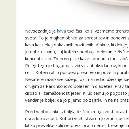
Navsezadnje je
kava
tudi čas, ko si vzamemo trenutek
sveta. To je majhen obred za sprostitev in ponovni 
kava kar nekaj dokazanih pozitivnih učinkov, ki deluj
je dobro znano, saj kofein spodbuja delovanje živčne
koncentracijo. Zmerno pitje kave spodbuja tudi izloča
Poleg tega je bogat naravni vir antioksidantov, ki p
celic. Kofein rahlo pospeši presnovo in poveča pora
Nekatere raziskave kažejo, da ima redno uživanje k
drugim za Parkinsonovo bolezen in diabetes. Prav ta
cirozo ali zamaščenost jeter. Kljub temu jo pogosto 
vendar je bolje, da jo pijemo po zajtrku in ne na pra
Pred vadbo lahko izboljša fizično zmogljivost, pra
osredotočenost. Kot pri vseh stvareh je zmernost klj
lahko prevelike količine povzročajo nemir, tresenje