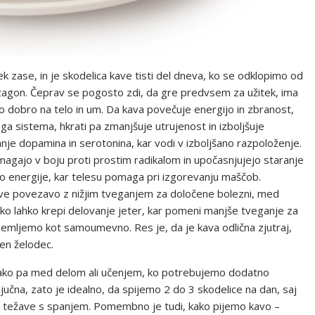
 zase, in je skodelica kave tisti del dneva, ko se odklopimo od
zagon. Čeprav se pogosto zdi, da gre predvsem za užitek, ima
ejo dobro na telo in um. Da kava povečuje energijo in zbranost,
ga sistema, hkrati pa zmanjšuje utrujenost in izboljšuje
nje dopamina in serotonina, kar vodi v izboljšano razpoloženje.
omagajo v boju proti prostim radikalom in upočasnjujejo staranje
bo energije, kar telesu pomaga pri izgorevanju maščob.
ave povezavo z nižjim tveganjem za določene bolezni, med
ko lahko krepi delovanje jeter, kar pomeni manjše tveganje za
jemljemo kot samoumevno. Res je, da je kava odlična zjutraj,
zen želodec.
v tako pa med delom ali učenjem, ko potrebujemo dodatno
učna, zato je idealno, da spijemo 2 do 3 skodelice na dan, saj
 in težave s spanjem. Pomembno je tudi, kako pijemo kavo –