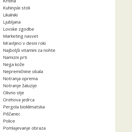
Kritina
Kuhinjski stoli
Likalniki
Ljubljana
Lovske zgodbe
Marketing nasvet
Mravljinci v desni roki
Najboljši vitamini za nohte
Namizni prti
Nega kože
Nepremičnine obala
Notranja oprema
Notranje žaluzije
Olivno olje
Orehova jedrca
Pergola bioklimatska
Piščanec
Police
Pomlajevanje obraza