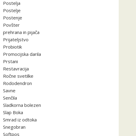
Postelja
Postelje
Postenje
Povšter
prehrana in pijača
Prijateljstvo
Probiotik
Promocijska darila
Prstani
Restavracija
Ročne svetilke
Rododendron
Savne
Senčila
Sladkorna bolezen
Slap Boka
Smrad iz odtoka
Snegobran
Softpos