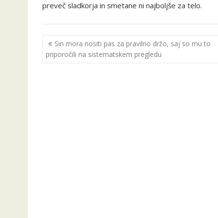
preveč sladkorja in smetane ni najboljše za telo.
Navigacija
Sin mora nositi pas za pravilno držo, saj so mu to
prispevka
priporočili na sistematskem pregledu