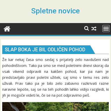
Skip
to
Spletne novice
content
SLAP BOKA JE BIL ODLIČEN POHOD
Že kar nekaj časa smo sedaj s prijatelji zelo navdušeni nad
pohodništvom. Tako pa smo se med poletnimi dnevi skoraj da
vsak vikend odpravili na kakšen pohod, kar pa nam je
predstavljalo pravi poletni užitek, saj smo v temu res zelo
uživali. Prav tako pa je bilo zelo zabavno razkrivati razne
naravne lepote, saj se na teh pohodih lahko vidijo razgledi, ki
jih je mogoče videti le, če se na pot odpravimo peš.