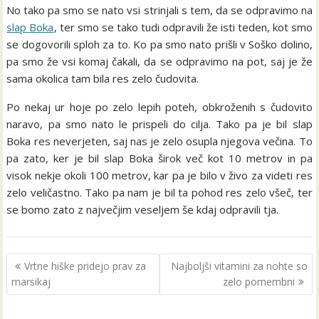
No tako pa smo se nato vsi strinjali s tem, da se odpravimo na
slap Boka
, ter smo se tako tudi odpravili že isti teden, kot smo
se dogovorili sploh za to. Ko pa smo nato prišli v Soško dolino,
pa smo že vsi komaj čakali, da se odpravimo na pot, saj je že
sama okolica tam bila res zelo čudovita.
Po nekaj ur hoje po zelo lepih poteh, obkroženih s čudovito
naravo, pa smo nato le prispeli do cilja. Tako pa je bil slap
Boka res neverjeten, saj nas je zelo osupla njegova večina. To
pa zato, ker je bil slap Boka širok več kot 10 metrov in pa
visok nekje okoli 100 metrov, kar pa je bilo v živo za videti res
zelo veličastno. Tako pa nam je bil ta pohod res zelo všeč, ter
se bomo zato z največjim veseljem še kdaj odpravili tja.
Navigacija
Vrtne hiške pridejo prav za
Najboljši vitamini za nohte so
prispevka
marsikaj
zelo pomembni