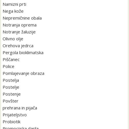
Namizni prti
Nega kože
Nepremičnine obala
Notranja oprema
Notranje žaluzije
Olivno olje
Orehova jedrca
Pergola bioklimatska
Piščanec
Police
Pomlajevanje obraza
Postelja
Postelje
Postenje
Povšter
prehrana in pijača
Prijateljstvo
Probiotik
Promocijska darila