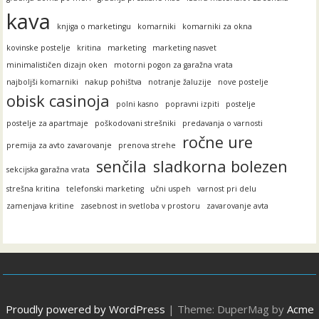
kava
knjiga o marketingu
komarniki
komarniki za okna
kovinske postelje
kritina
marketing
marketing nasvet
minimalističen dizajn oken
motorni pogon za garažna vrata
najboljši komarniki
nakup pohištva
notranje žaluzije
nove postelje
obisk casinoja
polni kasno
popravni izpiti
postelje
postelje za apartmaje
poškodovani strešniki
predavanja o varnosti
ročne ure
premija za avto zavarovanje
prenova strehe
senčila
sladkorna bolezen
sekcijska garažna vrata
strešna kritina
telefonski marketing
učni uspeh
varnost pri delu
zamenjava kritine
zasebnost in svetloba v prostoru
zavarovanje avta
Proudly powered by WordPress
|
Theme: DuperMag by
Acme