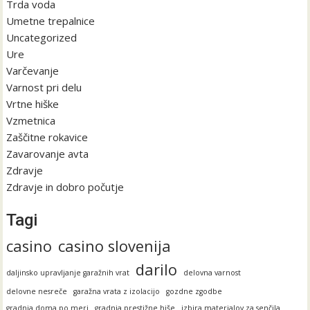
Trda voda
Umetne trepalnice
Uncategorized
Ure
Varčevanje
Varnost pri delu
Vrtne hiške
Vzmetnica
Zaščitne rokavice
Zavarovanje avta
Zdravje
Zdravje in dobro počutje
Tagi
casino
casino slovenija
darilo
daljinsko upravljanje garažnih vrat
delovna varnost
delovne nesreče
garažna vrata z izolacijo
gozdne zgodbe
gradnja doma po meri
gradnja prestižne hiše
izbira materialov za senčila