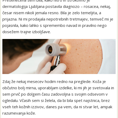
Presenečena sem bila, kako hitro in strokovno je
dermatologija Ljubljana postavila diagnozo – rosacea, nekaj,
česar nisem nikoli jemala resno. Bila je zelo temeljita, a
prijazna. Ni mi prodajala nepotrebnih tretmajev, temveč mi je
pojasnila, kako lahko s spremembo navad in pravilno nego
dosežem trajne izboljšave.
Zdaj že nekaj mesecev hodim redno na preglede. Koža je
občutno bolj mirna, uporabljam izdelke, ki mi jih je svetovala in
sem prvič po dolgem času zadovoljna s svojim odsevom v
ogledalu. Včasih sem si želela, da bi bila spet najstnica, brez
vseh teh kožnih izzivov, danes pa vem, da ni stvar let, ampak
razumevanja kože.