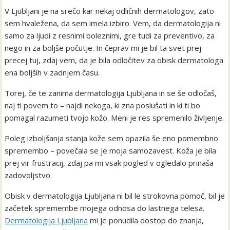
V Ljubljani je na srečo kar nekaj odličnih dermatologov, zato
sem hvaležena, da sem imela izbiro. Vem, da dermatologija ni
samo za ljudi z resnimi boleznimi, gre tudi za preventivo, za
nego in za boljše počutje. In čeprav mi je bil ta svet prej
precej tuj, zdaj vem, da je bila odločitev za obisk dermatologa
ena boljših v zadnjem času.
Torej, če te zanima dermatologija Ljubljana in se še odločaš,
naj ti povem to – najdi nekoga, ki zna poslušati in ki ti bo
pomagal razumeti tvojo kožo. Meni je res spremenilo življenje.
Poleg izboljšanja stanja kože sem opazila še eno pomembno
spremembo – povečala se je moja samozavest. Koža je bila
prej vir frustracij, zdaj pa mi vsak pogled v ogledalo prinaša
zadovoljstvo.
Obisk v dermatologija Ljubljana ni bil le strokovna pomoč, bil je
začetek spremembe mojega odnosa do lastnega telesa.
Dermatologija Ljubljana
mi je ponudila dostop do znanja,