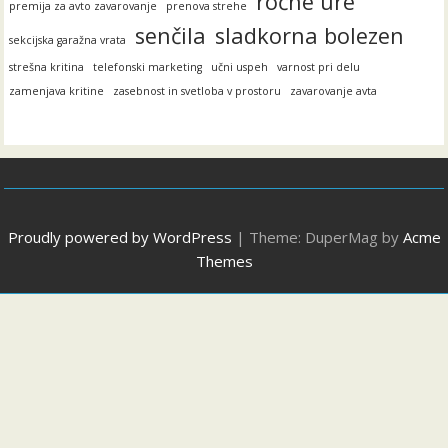
ročne ure
premija za avto zavarovanje
prenova strehe
senčila
sladkorna bolezen
sekcijska garažna vrata
strešna kritina
telefonski marketing
učni uspeh
varnost pri delu
zamenjava kritine
zasebnost in svetloba v prostoru
zavarovanje avta
Proudly powered by WordPress
|
Theme: DuperMag by
Acme
Themes