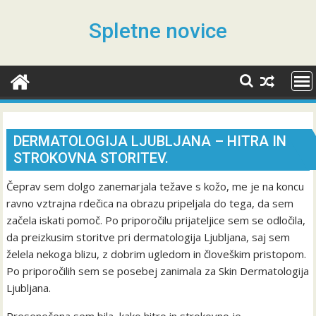
Skip
to
Spletne novice
content
DERMATOLOGIJA LJUBLJANA – HITRA IN
STROKOVNA STORITEV.
Čeprav sem dolgo zanemarjala težave s kožo, me je na koncu
ravno vztrajna rdečica na obrazu pripeljala do tega, da sem
začela iskati pomoč. Po priporočilu prijateljice sem se odločila,
da preizkusim storitve pri dermatologija Ljubljana, saj sem
želela nekoga blizu, z dobrim ugledom in človeškim pristopom.
Po priporočilih sem se posebej zanimala za Skin Dermatologija
Ljubljana.