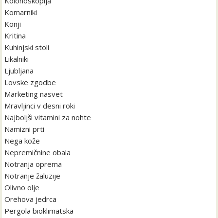
Kolonoskopija
Komarniki
Konji
Kritina
Kuhinjski stoli
Likalniki
Ljubljana
Lovske zgodbe
Marketing nasvet
Mravljinci v desni roki
Najboljši vitamini za nohte
Namizni prti
Nega kože
Nepremičnine obala
Notranja oprema
Notranje žaluzije
Olivno olje
Orehova jedrca
Pergola bioklimatska