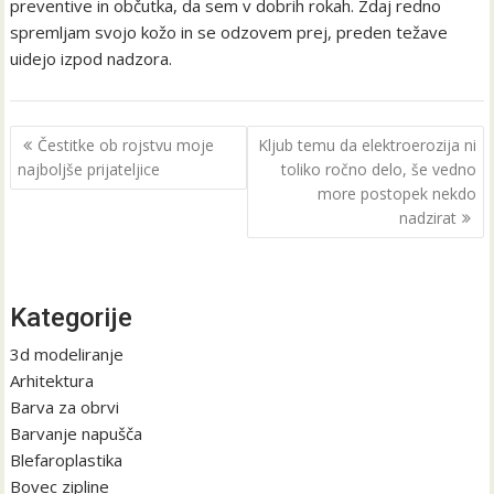
preventive in občutka, da sem v dobrih rokah. Zdaj redno
spremljam svojo kožo in se odzovem prej, preden težave
uidejo izpod nadzora.
Navigacija
Čestitke ob rojstvu moje
Kljub temu da elektroerozija ni
prispevka
najboljše prijateljice
toliko ročno delo, še vedno
more postopek nekdo
nadzirat
Kategorije
3d modeliranje
Arhitektura
Barva za obrvi
Barvanje napušča
Blefaroplastika
Bovec zipline