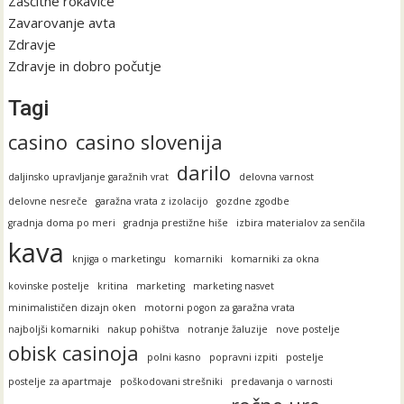
Zaščitne rokavice
Zavarovanje avta
Zdravje
Zdravje in dobro počutje
Tagi
casino
casino slovenija
darilo
daljinsko upravljanje garažnih vrat
delovna varnost
delovne nesreče
garažna vrata z izolacijo
gozdne zgodbe
gradnja doma po meri
gradnja prestižne hiše
izbira materialov za senčila
kava
knjiga o marketingu
komarniki
komarniki za okna
kovinske postelje
kritina
marketing
marketing nasvet
minimalističen dizajn oken
motorni pogon za garažna vrata
najboljši komarniki
nakup pohištva
notranje žaluzije
nove postelje
obisk casinoja
polni kasno
popravni izpiti
postelje
postelje za apartmaje
poškodovani strešniki
predavanja o varnosti